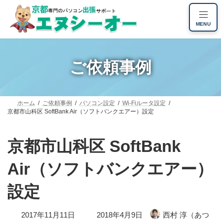
コ
ナ
ン
ビ
MENU
テ
ゲ
ン
ー
ツ
シ
へ
ョ
ご依頼事例
ス
ン
キ
に
ッ
移
プ
動
ホーム
ご依頼事例
パソコン設定
Wi-Fiルータ設定
京都市山科区 SoftBank Air（ソフトバンクエアー）設定
京都市山科区 SoftBank
Air（ソフトバンクエアー）
設定
最
2017年11月11日
2018年4月9日
西村 淳（あつ
終