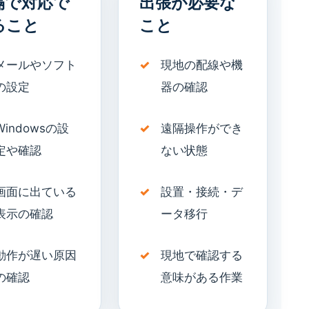
隔で対応で
出張が必要な
ること
こと
メールやソフト
現地の配線や機
の設定
器の確認
Windowsの設
遠隔操作ができ
定や確認
ない状態
画面に出ている
設置・接続・デ
表示の確認
ータ移行
動作が遅い原因
現地で確認する
の確認
意味がある作業