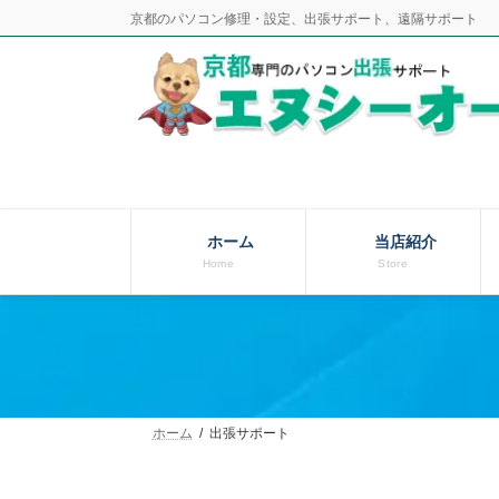
コ
ナ
京都のパソコン修理・設定、出張サポート、遠隔サポート
ン
ビ
テ
ゲ
ン
ー
ツ
シ
へ
ョ
ス
ン
キ
に
ッ
移
ホーム
当店紹介
Home
Store
プ
動
ホーム
出張サポート