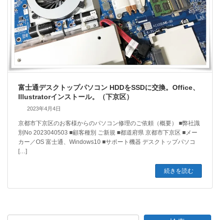
富士通デスクトップパソコン HDDをSSDに交換。Office、
Illustratorインストール。（下京区）
2023年4月4日
京都市下京区のお客様からのパソコン修理のご依頼（概要） ■弊社識
別No 2023040503 ■顧客種別 ご新規 ■都道府県 京都市下京区 ■メー
カー／OS 富士通、Windows10 ■サポート機器 デスクトップパソコ
[…]
続きを読む