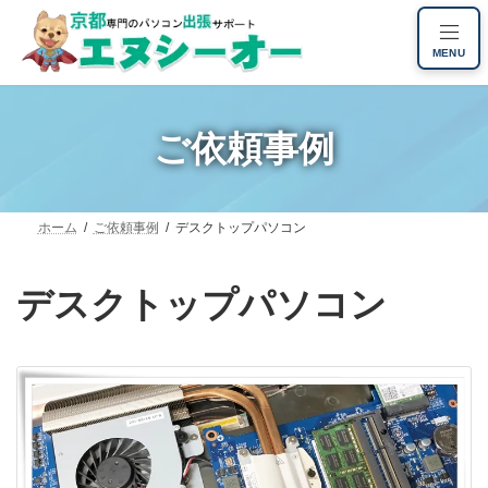
コ
ナ
ン
ビ
MENU
テ
ゲ
ン
ー
ツ
シ
へ
ョ
ご依頼事例
ス
ン
キ
に
ッ
移
プ
動
ホーム
ご依頼事例
デスクトップパソコン
デスクトップパソコン