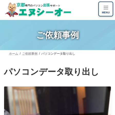
コ
ナ
ン
ビ
MENU
テ
ゲ
ン
ー
ツ
シ
へ
ョ
ご依頼事例
ス
ン
キ
に
ッ
移
プ
動
ホーム
ご依頼事例
パソコンデータ取り出し
パソコンデータ取り出し