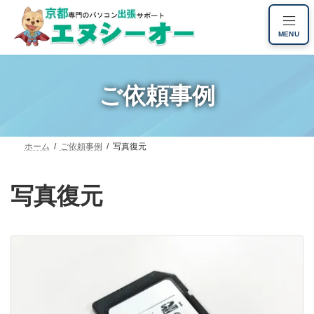
コ
ナ
ン
ビ
MENU
テ
ゲ
ン
ー
ツ
シ
へ
ョ
ご依頼事例
ス
ン
キ
に
ッ
移
プ
動
ホーム
ご依頼事例
写真復元
写真復元