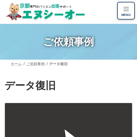
コ
ナ
ン
ビ
MENU
テ
ゲ
ン
ー
ツ
シ
へ
ョ
ご依頼事例
ス
ン
キ
に
ッ
移
プ
動
ホーム
ご依頼事例
データ復旧
データ復旧