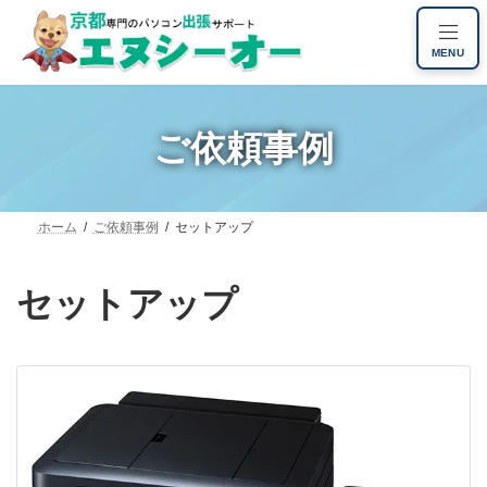
コ
ナ
ン
ビ
MENU
テ
ゲ
ン
ー
ツ
シ
へ
ョ
ご依頼事例
ス
ン
キ
に
ッ
移
プ
動
ホーム
ご依頼事例
セットアップ
セットアップ