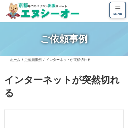
コ
ナ
ン
ビ
MENU
テ
ゲ
ン
ー
ツ
シ
へ
ョ
ご依頼事例
ス
ン
キ
に
ッ
移
プ
動
ホーム
ご依頼事例
インターネットが突然切れる
インターネットが突然切れ
る