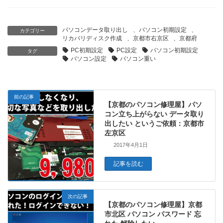
パソコンデータ取り出し
、
パソコン初期設定
、
カテゴリー
リカバリディスク作成
、
京都市右京区
、
京都府
PC初期設定
PC設定
パソコン初期設定
タグ
パソコン設定
パソコン重い
前の記事
【京都のパソコン修理屋】パソ
コン立ち上がらない データ取り
出したい というご依頼：京都市
左京区
2017年4月1日
記事を読む
次の記事
【京都のパソコン修理屋】京都
市北区 パソコン パスワード 忘