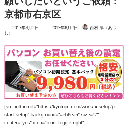
願いしたいというご依頼：
京都市右京区
最
2017年4月2日
2019年6月2日
西村 淳（あつ
終
し）
更
新
日
時
:
[su_button url="https://kyotopc.com/work/pcsetup/pc-
start-setup" background="#eb6ea5" size="7"
center="yes" icon="icon: toggle-right"