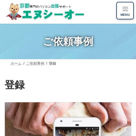
コ
ナ
ン
ビ
MENU
テ
ゲ
ン
ー
ツ
シ
へ
ョ
ご依頼事例
ス
ン
キ
に
ッ
移
プ
動
ホーム
ご依頼事例
登録
登録