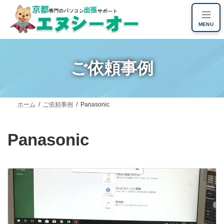
コ
ナ
ン
ビ
MENU
テ
ゲ
ン
ー
ツ
シ
へ
ョ
ご依頼事例
ス
ン
キ
に
ッ
移
プ
動
ホーム
ご依頼事例
Panasonic
Panasonic