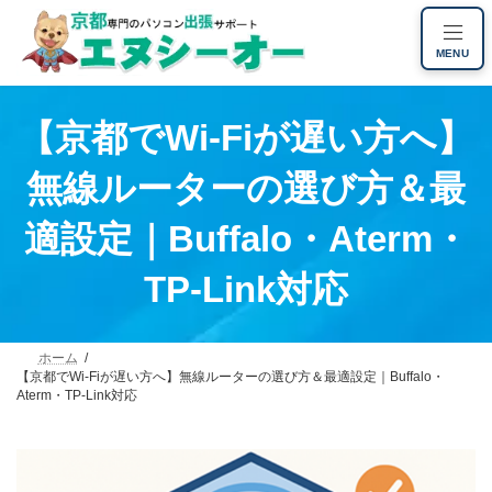
コ
ナ
ン
ビ
MENU
テ
ゲ
ン
ー
ツ
シ
【京都でWi-Fiが遅い方へ】
へ
ョ
ス
ン
無線ルーターの選び方＆最
キ
に
ッ
移
プ
動
適設定｜Buffalo・Aterm・
TP-Link対応
ホーム
【京都でWi-Fiが遅い方へ】無線ルーターの選び方＆最適設定｜Buffalo・
Aterm・TP-Link対応