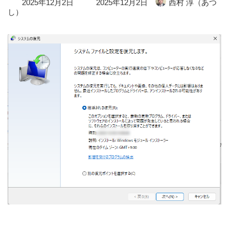
2025年12月2日
2025年12月2日
西村 淳（あつ
終
し）
更
新
日
時
: