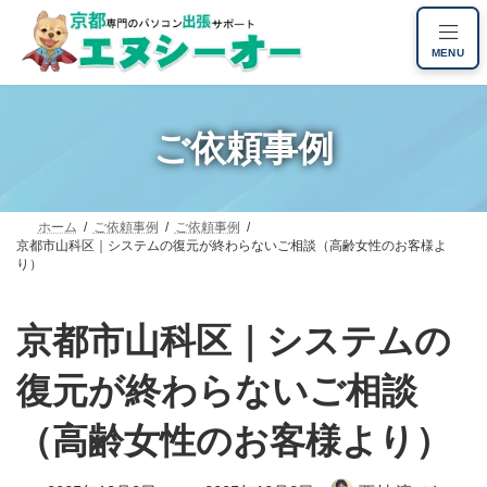
コ
ナ
ン
ビ
MENU
テ
ゲ
ン
ー
ツ
シ
へ
ョ
ご依頼事例
ス
ン
キ
に
ッ
移
プ
動
ホーム
ご依頼事例
ご依頼事例
京都市山科区｜システムの復元が終わらないご相談（高齢女性のお客様よ
り）
京都市山科区｜システムの
復元が終わらないご相談
（高齢女性のお客様より）
最