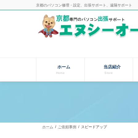
コ
ナ
京都のパソコン修理・設定、出張サポート、遠隔サポート
ン
ビ
テ
ゲ
ン
ー
ツ
シ
へ
ョ
ス
ン
キ
に
ッ
移
ホーム
当店紹介
Home
Store
プ
動
ホーム
ご依頼事例
スピードアップ