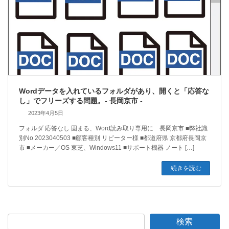
Wordデータを入れているフォルダがあり、開くと「応答な
し」でフリーズする問題。- 長岡京市 -
2023年4月5日
フォルダ 応答なし 固まる、Word読み取り専用に 長岡京市 ■弊社識
別No 2023040503 ■顧客種別 リピーター様 ■都道府県 京都府長岡京
市 ■メーカー／OS 東芝、Windows11 ■サポート機器 ノート […]
続きを読む
検索