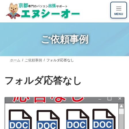
コ
ナ
ン
ビ
MENU
テ
ゲ
ン
ー
ツ
シ
へ
ョ
ご依頼事例
ス
ン
キ
に
ッ
移
プ
動
ホーム
ご依頼事例
フォルダ応答なし
フォルダ応答なし