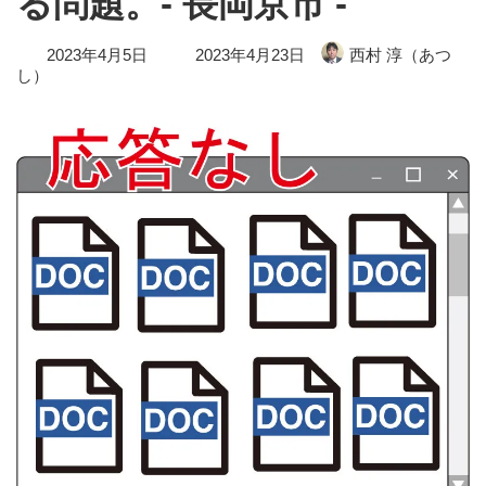
る問題。- 長岡京市 -
最
2023年4月5日
2023年4月23日
西村 淳（あつ
終
し）
更
新
日
時
: