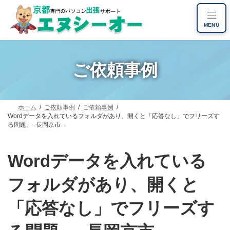
コ
ナ
ン
ビ
MENU
テ
ゲ
ン
ー
ツ
シ
へ
ョ
ご依頼事例
ス
ン
キ
に
ッ
移
プ
動
ホーム
ご依頼事例
ご依頼事例
Wordデータを入れているフォルダがあり、開くと「応答なし」でフリーズす
る問題。- 長岡京市 -
Wordデータを入れている
フォルダがあり、開くと
「応答なし」でフリーズす