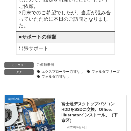
ご依頼。
3月末でのご希望でしたが、当店が混み合
っていたために本日のご訪問となりまし
た。
■
サポートの種類
出張サポート
ご依頼事例
カテゴリー
エクスプローラー応答なし
フォルダフリーズ
タグ
フォルダ応答なし
前の記事
富士通デスクトップパソコン
HDDをSSDに交換。Office、
Illustratorインストール。（下
京区）
2023年4月4日