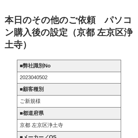
本日のその他のご依頼 パソコ
ン購入後の設定（京都 左京区浄
土寺）
■
弊社識別No
2023040502
■
顧客種別
ご新規様
■
都道府県
京都 左京区浄土寺
■
メーカー／OS