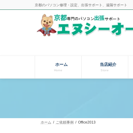
コ
ナ
京都のパソコン修理・設定、出張サポート、遠隔サポート
ン
ビ
テ
ゲ
ン
ー
ツ
シ
へ
ョ
ス
ン
キ
に
ッ
移
ホーム
当店紹介
Home
Store
プ
動
ホーム
ご依頼事例
Office2013