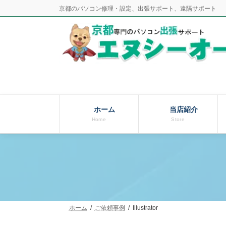
コ
ナ
京都のパソコン修理・設定、出張サポート、遠隔サポート
ン
ビ
テ
ゲ
ン
ー
ツ
シ
へ
ョ
ス
ン
キ
に
ッ
移
ホーム
当店紹介
Home
Store
プ
動
ホーム
ご依頼事例
Illustrator