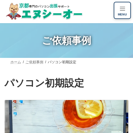
コ
ナ
ン
ビ
MENU
テ
ゲ
ン
ー
ツ
シ
へ
ョ
ご依頼事例
ス
ン
キ
に
ッ
移
プ
動
ホーム
ご依頼事例
パソコン初期設定
パソコン初期設定