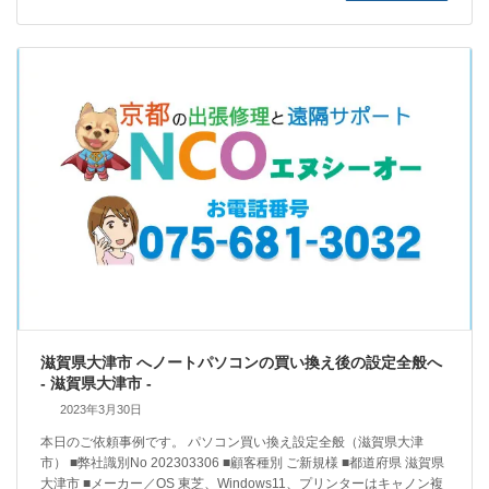
滋賀県大津市 へノートパソコンの買い換え後の設定全般へ
- 滋賀県大津市 -
2023年3月30日
本日のご依頼事例です。 パソコン買い換え設定全般（滋賀県大津
市） ■弊社識別No 202303306 ■顧客種別 ご新規様 ■都道府県 滋賀県
大津市 ■メーカー／OS 東芝、Windows11、プリンターはキャノン複