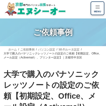
コ
ナ
ン
ビ
MENU
テ
ゲ
ン
ー
ツ
シ
へ
ョ
ご依頼事例
ス
ン
キ
に
ッ
移
プ
動
ホーム
ご依頼事例
パソコン設定
Wi-Fiルータ設定
大学で購入のパナソニックレッツノートの設定のご依頼【初期設定、Office、
メール設定（Activemail）、プリンター設定】｜京都市中京区
大学で購入のパナソニック
レッツノートの設定のご依
頼【初期設定、Office、メ