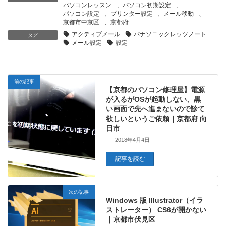
パソコンレッスン
、
パソコン初期設定
、
パソコン設定
、
プリンター設定
、
メール移動
、
京都市中京区
、
京都府
アクティブメール
パナソニックレッツノート
タグ
メール設定
設定
前の記事
【京都のパソコン修理屋】電源
が入るがOSが起動しない、黒
い画面で先へ進まないので診て
欲しいというご依頼｜京都府 向
日市
2018年4月4日
記事を読む
次の記事
Windows 版 Illustrator（イラ
ストレーター） CS6が開かない
｜京都市伏見区