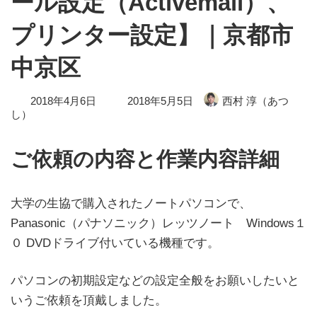
ール設定（Activemail）、
プリンター設定】｜京都市
中京区
最
2018年4月6日
2018年5月5日
西村 淳（あつ
終
し）
更
新
日
ご依頼の内容と作業内容詳細
時
:
大学の生協で購入されたノートパソコンで、
Panasonic（パナソニック）レッツノート Windows１
０ DVDドライブ付いている機種です。
パソコンの初期設定などの設定全般をお願いしたいと
いうご依頼を頂戴しました。