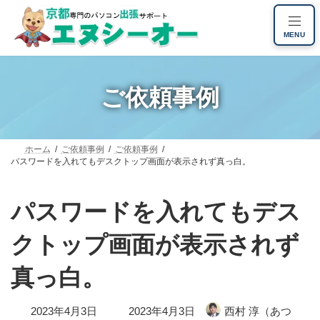
コ
ナ
ン
ビ
MENU
テ
ゲ
ン
ー
ツ
シ
へ
ョ
ご依頼事例
ス
ン
キ
に
ッ
移
プ
動
ホーム
ご依頼事例
ご依頼事例
パスワードを入れてもデスクトップ画面が表示されず真っ白。
パスワードを入れてもデス
クトップ画面が表示されず
真っ白。
最
2023年4月3日
2023年4月3日
西村 淳（あつ
終