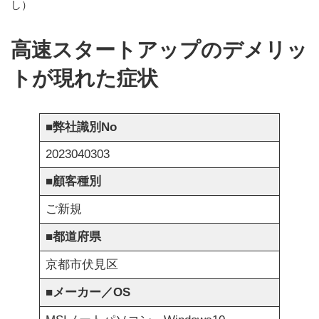
し）
更
新
日
高速スタートアップのデメリッ
時
:
トが現れた症状
■
弊社識別No
2023040303
■
顧客種別
ご新規
■
都道府県
京都市伏見区
■
メーカー／OS