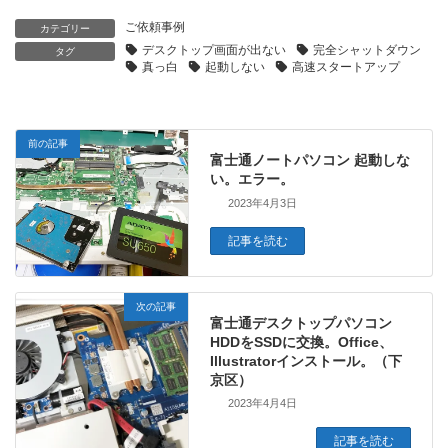
ご依頼事例
カテゴリー
デスクトップ画面が出ない
完全シャットダウン
タグ
真っ白
起動しない
高速スタートアップ
前の記事
富士通ノートパソコン 起動しな
い。エラー。
2023年4月3日
記事を読む
次の記事
富士通デスクトップパソコン
HDDをSSDに交換。Office、
Illustratorインストール。（下
京区）
2023年4月4日
記事を読む